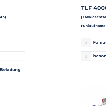
TLF 400
orb)
(Tanklöschfa
Funkrufname: 
Fahrz
beson
/Beladung