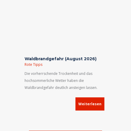
Waldbrandgefahr (August 2026)
Rote Tipps
Die vorherrschende Trockenheit und das
hochsommerliche Wetter haben die
Waldbrandgefahr deutlich ansteigen lassen.
Nach dem Waldbrandgefahrenindex des
Deutschen Wetterdienstes (DWD) gilt für unsere
Weiterlesen
Region aktuell eine hohe Waldbrandgefahr (Stufe
4 von 5!). Das Risiko für Vegetationsbrände hat
ebenfalls die Stufe „hohe Gefahr“ (4 von 5)
erreicht!