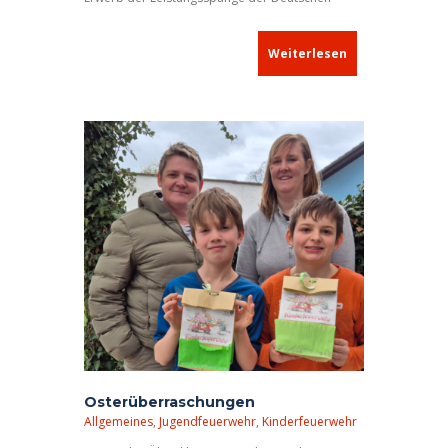
Jugendfeuerwehr (kurz: DJF-Spange) angeboten.
Dieses Ereignis wird nur alle zwei Jahre
Weiterlesen
durchgeführt, zuletzt im Mai 2024. Der
Abnahmeberechtigte der DJF war aus dem
Landkreis Nürnberger Land angereist.
Osterüberraschungen
Allgemeines
,
Jugendfeuerwehr
,
Kinderfeuerwehr