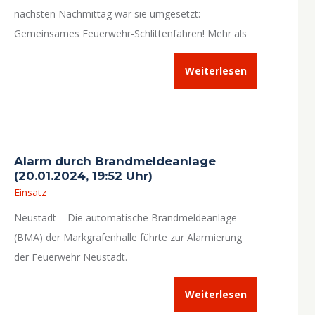
nächsten Nachmittag war sie umgesetzt:
Gemeinsames Feuerwehr-Schlittenfahren! Mehr als
30 Winterfans, darunter Aktive, ihre Partner und viele
Weiterlesen
Kinder, beteiligten sich an der geselligen
Freizeitaktivität.
Alarm durch Brandmeldeanlage
(20.01.2024, 19:52 Uhr)
Einsatz
Neustadt – Die automatische Brandmeldeanlage
(BMA) der Markgrafenhalle führte zur Alarmierung
der Feuerwehr Neustadt.
Weiterlesen