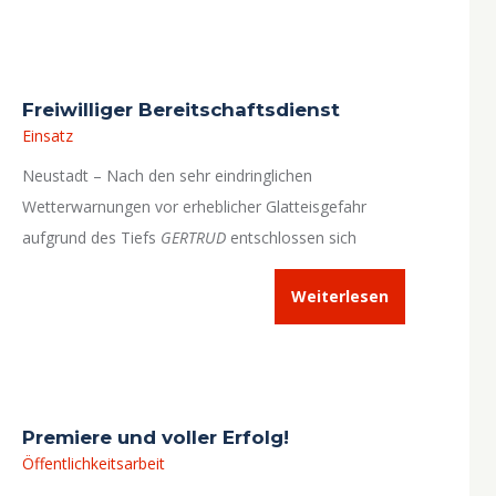
Freiwilliger Bereitschaftsdienst
Einsatz
Neustadt – Nach den sehr eindringlichen
Wetterwarnungen vor erheblicher Glatteisgefahr
aufgrund des Tiefs
GERTRUD
entschlossen sich
Neustädter Feuerwehrleute freiwillig, während des
Weiterlesen
Wetterereignisses das Gerätehaus zu besetzen.
Premiere und voller Erfolg!
Öffentlichkeitsarbeit