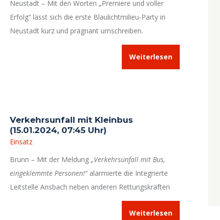
Neustadt – Mit den Worten „Premiere und voller
Erfolg“ lässt sich die erste Blaulichtmilieu-Party in
Neustadt kurz und prägnant umschreiben.
Gemeinsam hatten die Feuerwehr Neustadt, der
Weiterlesen
Kreisverband des Bayerischen Roten Kreuzes, die
Gewerkschaft der Polizei (Bezirksgruppe
Mittelfranken) und der Ortsverband Neustadt des
Technischen Hilfswerks in die
NeuStadtHalle am
Schloss
eingeladen.
Verkehrsunfall mit Kleinbus
(15.01.2024, 07:45 Uhr)
Einsatz
Brunn – Mit der Meldung
„Verkehrsunfall mit Bus,
eingeklemmte Personen!“
alarmierte die Integrierte
Leitstelle Ansbach neben anderen Rettungskräften
auch die Feuerwehr Neustadt.
Weiterlesen