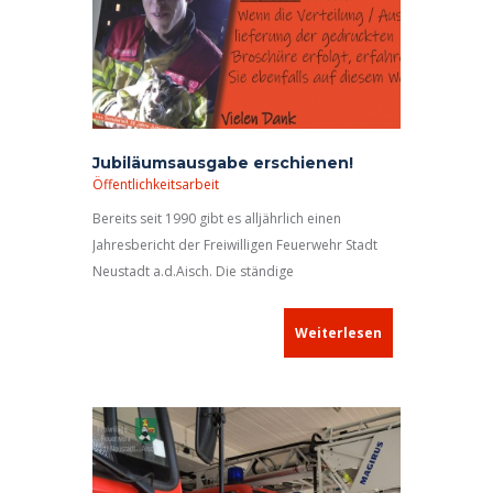
Jubiläumsausgabe erschienen!
Öffentlichkeitsarbeit
Bereits seit 1990 gibt es alljährlich einen
Jahresbericht der Freiwilligen Feuerwehr Stadt
Neustadt a.d.Aisch. Die ständige
Weiterentwicklung von Fahrzeugbestand und
Gerätschaften, Informationen über
Weiterlesen
Neuanschaffungen sowie
Personalveränderungen und Auszüge aus dem
Einsatzgeschehen können in der jeweiligen
Jahresausgabe nachgelesen werden. Wichtige
Bestandteile sind auch Hinweise und Tipps – oft
lebenswichtige! – für jeden Einzelnen. Auch für