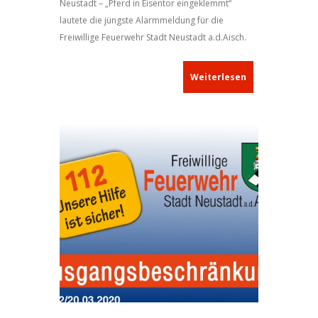
Neustadt – „Pferd in Eisentor eingeklemmt“
lautete die jüngste Alarmmeldung für die
Freiwillige Feuerwehr Stadt Neustadt a.d.Aisch.
An der Einsatzstelle in der Hans-Böckler-Straße
stand bzw. hing ein Pferd über dem Metalltor
Weiterlesen
einer Koppel. Ein Hinterlauf des Großtiers hatte
sich zudem in der diagonalen Strebe des Tores
verfangen. Die Feuerwehrleute durchtrennten die
Eisenrohre mit einer hydraulischen