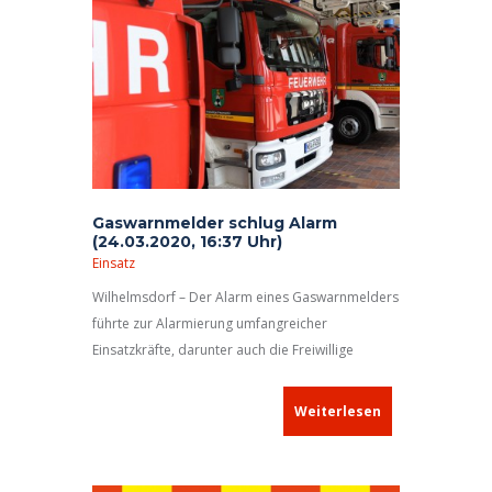
Sie!
Gaswarnmelder schlug Alarm
(24.03.2020, 16:37 Uhr)
Einsatz
Wilhelmsdorf – Der Alarm eines Gaswarnmelders
führte zur Alarmierung umfangreicher
Einsatzkräfte, darunter auch die Freiwillige
Feuerwehr Stadt Neustadt a.d.Aisch, mit dem
Schlagwort „Gasaustritt in Gebäude“. Während
Weiterlesen
ihrer Anfahrt erreichte die Neustädter
Feuerwehrfahrzeuge die Lagemeldung der
Freiwilligen Feuerwehr Wilhelmsdorf. Nach deren