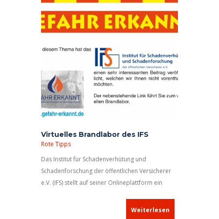
Mitteilung bestand keine akute Gefahr, die
örtlichen Einsatzkräfte waren ausreichend. Ein
Einsatz der Feuerwehr Neustadt
Virtuelles Brandlabor des IFS
Rote Tipps
Das Institut für Schadenverhütung und
Schadenforschung der öffentlichen Versicherer
e.V. (IFS) stellt auf seiner Onlineplattform ein
virtuelles Brandlabor für jedermann zur
Verfügung. Als Parallelinformation hierzu
Weiterlesen
veröffentlichte das IFS folgenden Beitrag: Gefahr