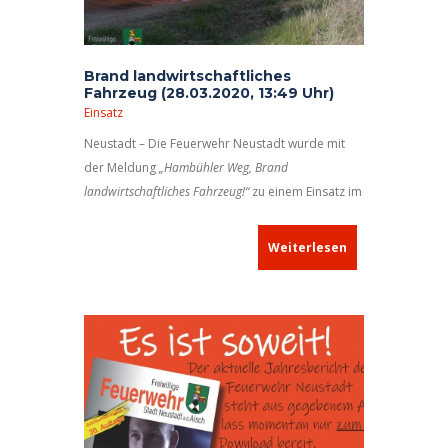
Brand landwirtschaftliches
Fahrzeug (28.03.2020, 13:49 Uhr)
Einsatz
Neustadt – Die Feuerwehr Neustadt wurde mit
der Meldung
„Hambühler Weg, Brand
landwirtschaftliches Fahrzeug!“
zu einem Einsatz im
Stadtgebiet alarmiert. Auf dem Stübacher Berg,
Abzweigung vom Hambühler Weg in Richtung
Weiterlesen
Stübach, war ein sogenannter Hoflader in Brand
geraten.