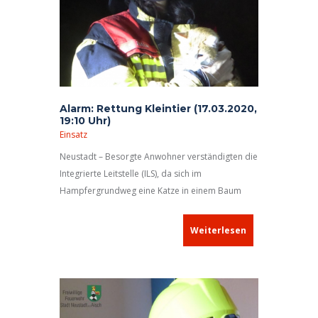
Alarm: Rettung Kleintier (17.03.2020,
19:10 Uhr)
Einsatz
Neustadt – Besorgte Anwohner verständigten die
Integrierte Leitstelle (ILS), da sich im
Hampfergrundweg eine Katze in einem Baum
verstiegen hatte. Seitens der ILS erfolgte eine
Alarmierung der Freiwilligen Feuerwehr (FF) Stadt
Weiterlesen
Neustadt a.d.Aisch mit der Meldung
„Katze in ca. 4
m Höhe auf einem Baum, kommt auf Zurufen nicht
herunter“
.