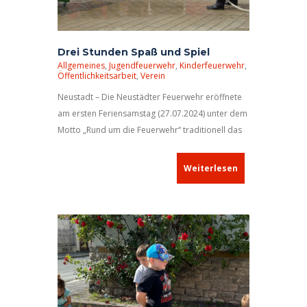
Drei Stunden Spaß und Spiel
Allgemeines
,
Jugendfeuerwehr
,
Kinderfeuerwehr
,
Öffentlichkeitsarbeit
,
Verein
Neustadt – Die Neustädter Feuerwehr eröffnete
am ersten Feriensamstag (27.07.2024) unter dem
Motto „Rund um die Feuerwehr“ traditionell das
Ferienprogramm in der Kreisstadt.
Vereinsvorsitzende Sandra Baum und Erster
Weiterlesen
Bürgermeister Klaus Meier begrüßten die großen
und kleinen Gäste, die den Beginn kaum erwarten
konnten. Bürgermeister Meier nutzte sein kurzes
Grußwort direkt, um für den ehrenamtlichen
Feuerwehrdienst kräftig die Werbetrommel zu
rühren.