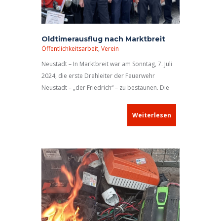
Oldtimerausflug nach Marktbreit
Öffentlichkeitsarbeit
,
Verein
Neustadt – In Marktbreit war am Sonntag, 7. Juli
2024, die erste Drehleiter der Feuerwehr
Neustadt – „der Friedrich“ – zu bestaunen. Die
Alters- und Ehrenabteilung nahm mit dem
Feuerwehr-Oldtimer aus der Kreisstadt am
Weiterlesen
Aktionstag mit historischem Oldtimertreffen
teil, zu
dem die Freiwillige Feuerwehr Marktbreit
eingeladen hatte.