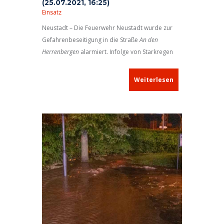
(25.07.2021, 16:25)
Einsatz
Neustadt – Die Feuerwehr Neustadt wurde zur
Gefahrenbeseitigung in die Straße
An den
Herrenbergen
alarmiert. Infolge von Starkregen
war ein Gullideckel durch die Wassermassen
herausgedrückt worden und so ein sicheres
Weiterlesen
Passieren der Fahrbahn nicht mehr möglich.