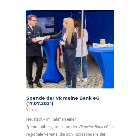
„Bahnenziehen“ kam der Spaß auch nicht zu kurz:
Wasserball mit vollem Einsatz –wie im Ernstfall!
Wir
Spende der VR meine Bank eG
(17.07.2021)
Verein
Neustadt – Im Rahmen einer
Spendenübergabeaktion der
VR meine Bank eG
an
regionale Vereine, die sich insbesondere der