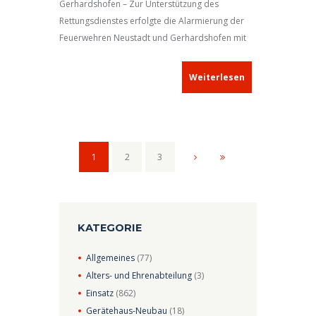
Gerhardshofen – Zur Unterstützung des
Rettungsdienstes erfolgte die Alarmierung der
Feuerwehren Neustadt und Gerhardshofen mit
der Meldung
„Personenrettung, Drehleiter
erforderlich!“
.
Weiterlesen
1
2
3
KATEGORIE
Allgemeines
(77)
Alters- und Ehrenabteilung
(3)
Einsatz
(862)
Gerätehaus-Neubau
(18)