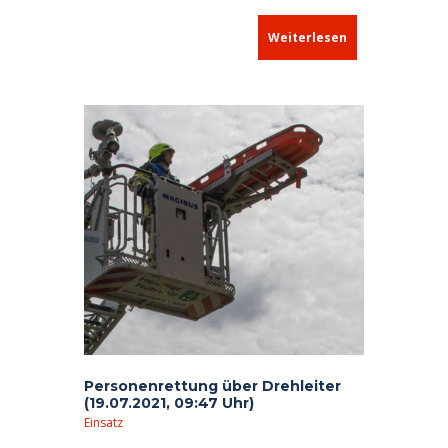
Nachhaltigkeit, sprich der Nachwuchsförderung
und der Kinder- und Jugendarbeit, widmen,
Weiterlesen
konnte der Vorsitzende des Feuerwehrvereins,
Robert Kemeter, von Regionaldirektorin Katrin
Held einen Scheck über 1000,– Euro in Empfang
nehmen.
Personenrettung über Drehleiter
(19.07.2021, 09:47 Uhr)
Einsatz