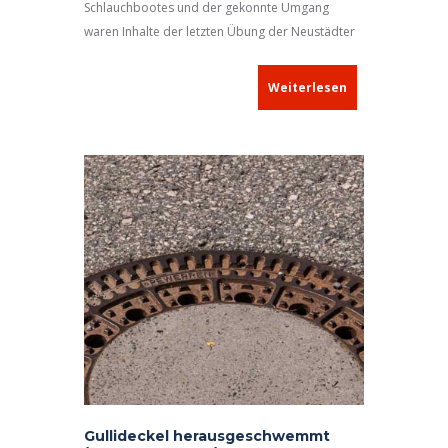
Schlauchbootes und der gekonnte Umgang
waren Inhalte der letzten Übung der Neustädter
Jugendfeuerwehr. Zu diesem Zweck begaben
sich die Jugendlichen mit ihren Ausbildern zum
Weiterlesen
Bleichweiher und zelebrierten hier den
„Stapellauf“, bevor sie mit vereinten Kräften die
Paddel zum Einsatz brachten. Sehr schnell
merkten die Nachwuchsfeuerwehrleute, dass
hier, wie grundsätzlich bei der Feuerwehr, ein
optimales Zusammenwirken der Mannschaft
unabdingbar ist.
Gullideckel herausgeschwemmt