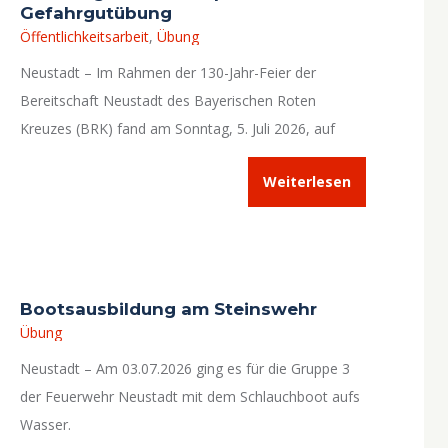
Gefahrgutübung
Öffentlichkeitsarbeit
,
Übung
Neustadt – Im Rahmen der 130-Jahr-Feier der
Bereitschaft Neustadt des Bayerischen Roten
Kreuzes (BRK) fand am Sonntag, 5. Juli 2026, auf
dem Neustädter Festplatz ein Familientag mit
Weiterlesen
Fahrzeugshow statt, an dem sich auch die
Feuerwehr Neustadt aktiv beteiligte.
Bootsausbildung am Steinswehr
Übung
Neustadt – Am 03.07.2026 ging es für die Gruppe 3
der Feuerwehr Neustadt mit dem Schlauchboot aufs
Wasser.