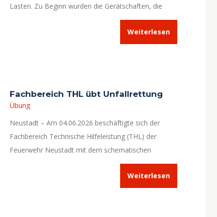
Lasten. Zu Beginn wurden die Gerätschaften, die
dafür sowie für das vorherige Unterbauen benötigt
Weiterlesen
werden, gemeinsam erläutert und deren Platz auf
dem HLF 20 bestimmt.
Fachbereich THL übt Unfallrettung
Übung
Neustadt – Am 04.06.2026 beschäftigte sich der
Fachbereich Technische Hilfeleistung (THL) der
Feuerwehr Neustadt mit dem schematischen
Vorgehen bei Verkehrsunfällen nach dem
Weiterlesen
sogenannten
SEBTEFÜ
-Prinzip. Ziel war es,
strukturierte Abläufe für die technische Unfallrettung
und den sicheren Umgang mit den eingesetzten