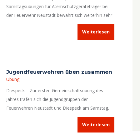
Samstagsübungen für Atemschutzgeräteträger bei
der Feuerwehr Neustadt bewährt sich weiterhin sehr
gut und wurde auch in diesem Jahr von den beiden
Weiterlesen
Leitern Atemschutz in Form intensiver
Ausbildungsvormittage fortgeführt, die zahlreiche
praxisnahe und einsatzrealistische Szenarien
umfassen.
Jugendfeuerwehren üben zusammen
Übung
Diespeck – Zur ersten Gemeinschaftsübung des
Jahres trafen sich die Jugendgruppen der
Feuerwehren Neustadt und Diespeck am Samstag,
den 02.05.2026.
Weiterlesen