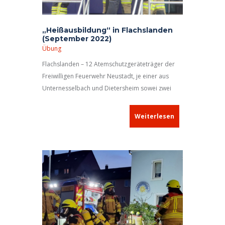
„Heißausbildung“ in Flachslanden
(September 2022)
Übung
Flachslanden – 12 Atemschutzgeräteträger der
Freiwilligen Feuerwehr Neustadt, je einer aus
Unternesselbach und Dietersheim sowei zwei
Kameraden der Feuerwehr Emskirchen hatten in
den vergangenen Tagen die Möglichkeit, an einer
Weiterlesen
sogenannten Heißausbildung teilzunehmen. Am
16. und 17. September machten sich dazu jeweils
acht Feuerwehrleute auf den Weg in den
Nachbarlandkreis Ansbach.