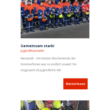
Gemeinsam stark!
Jugendfeuerwehr
Neustadt – Am letzten Wochenende der
Sommerferien war es endlich soweit: Für
insgesamt 26 Jugendliche der
Jugendorganisationen der Feuerwehr Neustadt
(11), des hiesigen Technischen Hilfswerks (10)
Weiterlesen
und erstmals des Bayerischen Roten Kreuzes (5)
startete der mit Vorfreude erwartete
„Berufsfeuerwehrtag“ der Jugendgruppen. In den
nächsten rund 24 Stunden sollten die