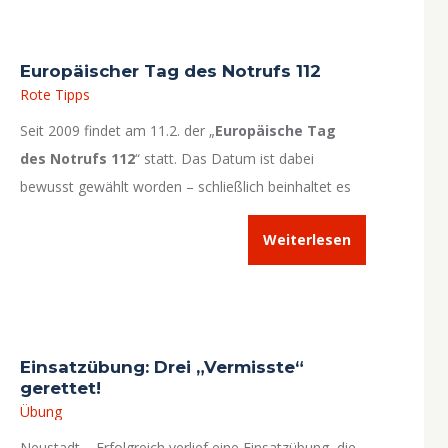
Europäischer Tag des Notrufs 112
Rote Tipps
Seit 2009 findet am 11.2. der „
Europäische Tag
des Notrufs 112
“ statt. Das Datum ist dabei
bewusst gewählt worden – schließlich beinhaltet es
die EU-weit einheitliche Notrufnummer 112. Die
Weiterlesen
Feuerwehr Neustadt unterstützt diese Kampagne
und will mit diesem Artikel dazu beitragen, die
außerordentlich wichtige Notrufnummer weiter
bekannt zu machen.
Informieren Sie sich! Sie
erhöhen damit Ihre Sicherheit!
Einsatzübung: Drei „Vermisste“
gerettet!
Übung
Neustadt – Erfolgreich verlief eine Einsatzübung, die