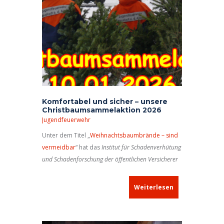
Komfortabel und sicher – unsere
Christbaumsammelaktion 2026
Jugendfeuerwehr
Unter dem Titel „
Weihnachtsbaumbrände – sind
vermeidbar
“ hat das
Institut für Schadenverhütung
und Schadenforschung der öffentlichen Versicherer
e.V.
(IFS), Kiel, auf seiner Internetseite in der
Rubrik
Schadenverhütung
ein Video veröffentlicht
Weiterlesen
und macht damit auf die Gefahr von
Weihnachtsbaumbränden aufmerksam. Der Film
zeigt sehr eindrucksvoll, wie schnell ein