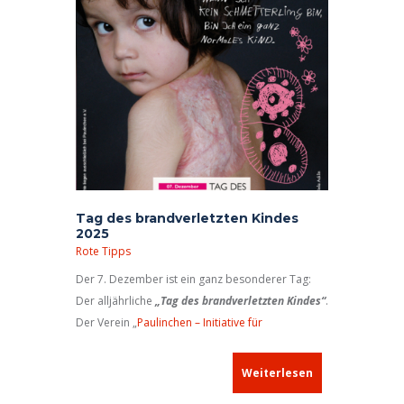
Tag des brandverletzten Kindes
2025
Rote Tipps
Der 7. Dezember ist ein ganz besonderer Tag:
Der alljährliche
„Tag des brandverletzten Kindes“
.
Der Verein „
Paulinchen – Initiative für
brandverletzte Kinder e.V.
“ richtet diesen
bundesweiten Informationstag aus und macht
Weiterlesen
damit auf die Folgen von thermischen