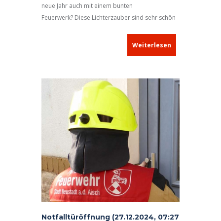
neue Jahr auch mit einem bunten
Feuerwerk? Diese Lichterzauber sind sehr schön
anzusehen, sie können aber auch äußerst
gefährlich sein! Damit Sie gesund und
Weiterlesen
wohlbehalten ins neue Jahr
kommen,
empfehlen wir Ihnen, einige
Sicherheitshinweise zu beachten
.
Notfalltüröffnung (27.12.2024, 07:27