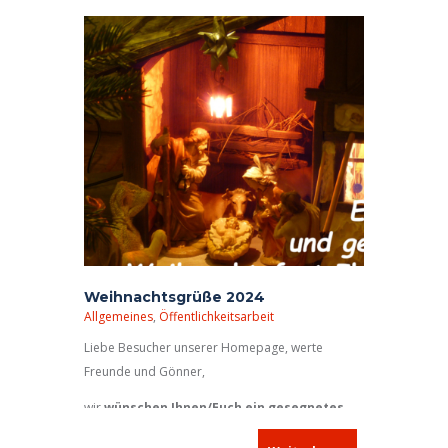
kam.
Weihnachtsgrüße 2024
Allgemeines
,
Öffentlichkeitsarbeit
Liebe Besucher unserer Homepage, werte
Freunde und Gönner,
wir
wünschen Ihnen/Euch ein gesegnetes
Weihnachtsfest und besinnliche Feiertage
.