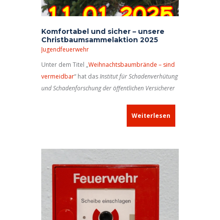
Komfortabel und sicher – unsere
Christbaumsammelaktion 2025
Jugendfeuerwehr
Unter dem Titel „
Weihnachtsbaumbrände – sind
vermeidbar
“ hat das
Institut für Schadenverhütung
und Schadenforschung der öffentlichen Versicherer
e.V.
(IFS), Kiel, auf seiner Internetseite in der
Rubrik
Schadenverhütung
ein Video veröffentlicht
Weiterlesen
und macht damit auf die Gefahr von
Weihnachtsbaumbränden aufmerksam. Der Film
zeigt sehr eindrucksvoll, wie schnell ein
Weihnachtsbaum – mitsamt dem Zimmer, in dem
er aufgestellt ist – in Flammen stehen kann!