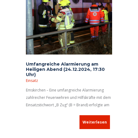
Umfangreiche Alarmierung am
Heiligen Abend (24.12.2024, 17:30
Uhr)
Einsatz
Emskirchen – Eine umfangreiche Alarmierung
zahlreicher Feuerwehren und Hilfskräfte mit dem
Einsatzstichwort „B Zug“ (B = Brand) erfolgte am
Heiligen Abend. Auslöser hierfür war ein
Brandalarm in einem Triebkopf eines Intercity-
Weiterlesen
Expresses (ICE), der daraufhin gestoppt wurde
und unweit des Bahnhofs Emskirchen zum Stehen