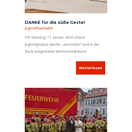
DANKE für die süße Geste!
Jugendfeuerwehr
Am Samstag, 11. Januar, wird unsere
Jugendgruppe wieder „ausrücken“ und in der
Stadt ausgediente Weihnachtsbäume
einsammeln. Die Abholaufträge der Neustädter
Haushalte werden von Tag zu Tag mehr. Dieser
Weiterlesen
Tage fanden wir im Briefkasten ein sorgfältig
verschlossenes und mit der Aufschrift
„Christbaum“ versehenes Kuvert mit einem
weiteren Abholauftrag – und einer kleinen, süßen
Zugabe. Vielen Dank