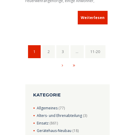
Feuerwehrangehörige, einige Anwohner,
Mitarbeiter der Stadtverwaltung und des
Stadtrats, Landrat Dr. Christian von Dobschütz,
Weiterlesen
Erster Bürgermeister Klaus Meier, Kreisbrandrat
Alfred Tilz, Kreisbrandinspektor Florian Sacher
und weitere Gäste auf dem Gelände des
zukünftigen Feuerwehrgerätehauses ein: Die
Stadt Neustadt a.d.Aisch hatte zum Richtfest
1
2
3
…
11-20
eingeladen!
KATEGORIE
Allgemeines
(77)
Alters- und Ehrenabteilung
(3)
Einsatz
(861)
Gerätehaus-Neubau
(18)