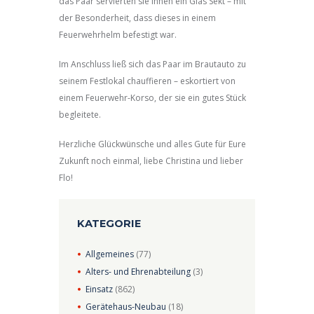
das Paar servierten sie ihnen ein Glas Sekt – mit
der Besonderheit, dass dieses in einem
Feuerwehrhelm befestigt war.
Im Anschluss ließ sich das Paar im Brautauto zu
seinem Festlokal chauffieren – eskortiert von
einem Feuerwehr-Korso, der sie ein gutes Stück
begleitete.
Herzliche Glückwünsche und alles Gute für Eure
Zukunft noch einmal, liebe Christina und lieber
Flo!
KATEGORIE
Allgemeines
(77)
Alters- und Ehrenabteilung
(3)
Einsatz
(862)
Gerätehaus-Neubau
(18)