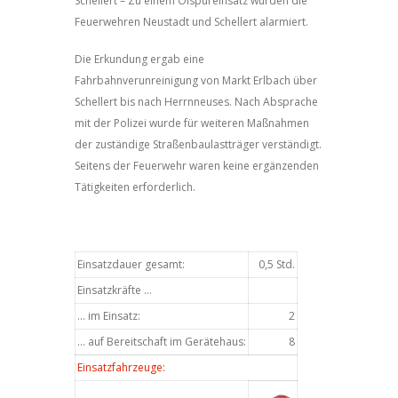
Schellert – Zu einem Ölspureinsatz wurden die
Feuerwehren Neustadt und Schellert alarmiert.
Die Erkundung ergab eine
Fahrbahnverunreinigung von Markt Erlbach über
Schellert bis nach Herrnneuses. Nach Absprache
mit der Polizei wurde für weiteren Maßnahmen
der zuständige Straßenbaulastträger verständigt.
Seitens der Feuerwehr waren keine ergänzenden
Tätigkeiten erforderlich.
Einsatzdauer gesamt:
0,5 Std.
Einsatzkräfte …
… im Einsatz:
2
… auf Bereitschaft im Gerätehaus:
8
Einsatzfahrzeuge: